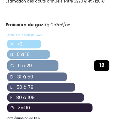
Estimation des coûts annuels entre 5220 € et 7120 €
Emission de gaz
Kg Co2m²/an
Faible émission de CO2
A <6
B 6 à 10
12
C 11 à 29
D 31 à 50
E 50 à 79
F 80 à 109
G >=110
Forte émission de CO2