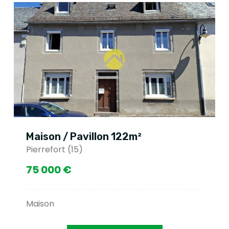
on / Pavillon 122m²
Maison
efort (15)
Pierrefo
000 €
150 00
on
Maison