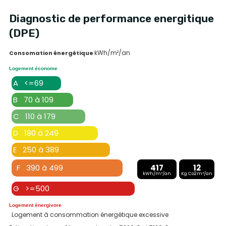
Diagnostic de performance energitique
(DPE)
kWh/m²/an
Consomation énergétique
Logement économe
A <=69
B 70 à 109
C 110 à 179
D 180 à 249
E 250 à 389
F 390 à 499
417
12
kWh/m²/an
Kg Co2m²/an
G >=500
Logement énergivore
Logement à consommation énergétique excessive